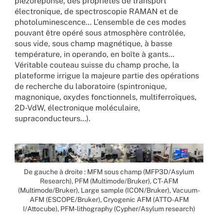
piézoréponse, des propriétés de transport
électronique, de spectroscopie RAMAN et de
photoluminescence… L’ensemble de ces modes
pouvant être opéré sous atmosphère contrôlée,
sous vide, sous champ magnétique, à basse
température, in operando, en boîte à gants…
Véritable couteau suisse du champ proche, la
plateforme irrigue la majeure partie des opérations
de recherche du laboratoire (spintronique,
magnonique, oxydes fonctionnels, multiferroïques,
2D-VdW, électronique moléculaire,
supraconducteurs…).
De gauche à droite : MFM sous champ (MFP3D/Asylum
Research), PFM (Multimode/Bruker), CT-AFM
(Multimode/Bruker), Large sample (ICON/Bruker), Vacuum-
AFM (ESCOPE/Bruker), Cryogenic AFM (ATTO-AFM
I/Attocube), PFM-lithography (Cypher/Asylum research)