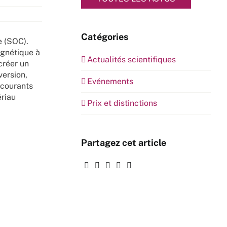
Catégories
e (SOC).
agnétique à
Actualités scientifiques
créer un
version,
Evénements
 courants
ériau
Prix et distinctions
Partagez cet article