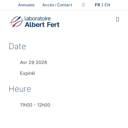
Passer
Annuaire
Accès / Contact
FR
EN
au
contenu
Date
Avr 29 2026
Expiré!
Heure
11h00 - 12h00
Séminaire – Simón