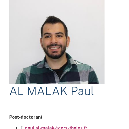
AL MALAK Paul
Post-doctorant
paul.al-malak@cnrs-thales.fr