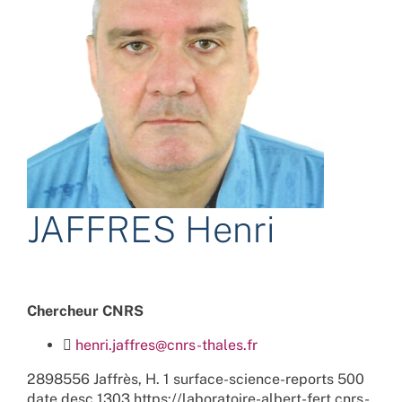
JAFFRES Henri
Chercheur CNRS
henri.jaffres@cnrs-thales.fr
2898556
Jaffrès, H.
1
surface-science-reports
500
date
desc
1303
https://laboratoire-albert-fert.cnrs-