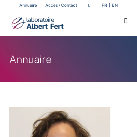
Passer
Annuaire
Accès / Contact
FR
EN
au
contenu
Annuaire