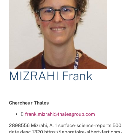
MIZRAHI Frank
Chercheur Thales
frank.mizrahi@thalesgroup.com
2898556
Mizrahi, A.
1
surface-science-reports
500
date
desc
1320
https://laboratoire-albert-fert.cnrs-