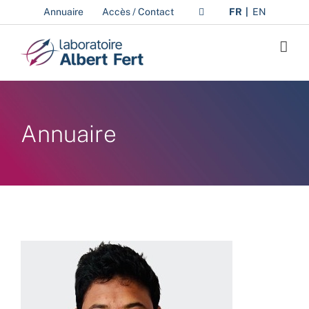
Passer
Annuaire
Accès / Contact
FR
EN
au
contenu
Annuaire