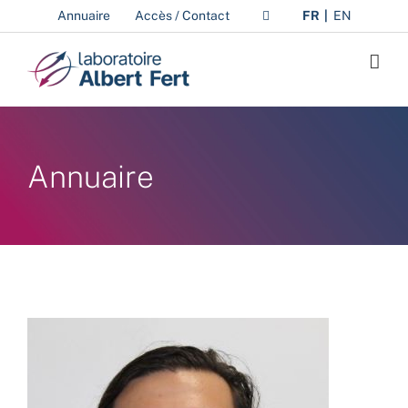
Passer
Annuaire
Accès / Contact
FR
EN
au
contenu
Annuaire