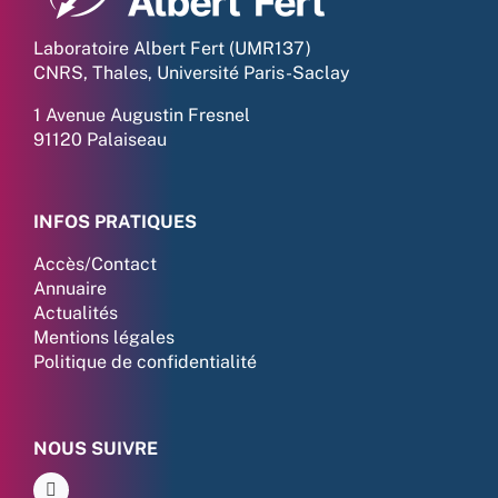
Laboratoire Albert Fert (UMR137)
CNRS, Thales, Université Paris-Saclay
1 Avenue Augustin Fresnel
91120 Palaiseau
INFOS PRATIQUES
Accès/Contact
Annuaire
Actualités
Mentions légales
Politique de confidentialité
NOUS SUIVRE