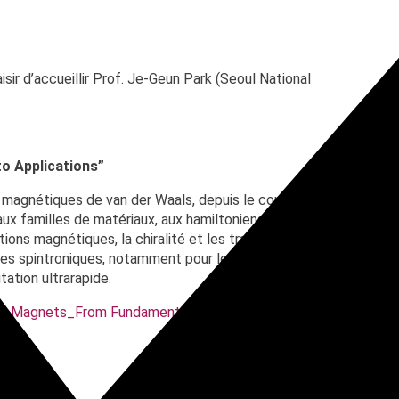
ark
aisir d’accueillir Prof. Je-Geun Park (Seoul National
o Applications”
x magnétiques de van der Waals, depuis le contexte
ux familles de matériaux, aux hamiltoniens de spin et aux
ns magnétiques, la chiralité et les transitions de phase. Il
ures spintroniques, notamment pour les mémoires
tation ultrarapide.
ls Magnets_From Fundamental Physics to