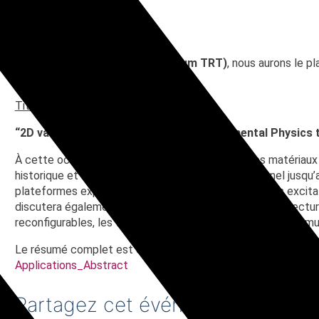
Séminaire – Je-Geun P
Le
lundi
8 juin à 11h00 (Auditorium TRT)
, nous aurons le pl
University, South Korea).
Title:
“2D van der Waals Magnets: From Fundamental Physics t
À cette occasion, il présentera ses travaux sur les matériau
historique et théorique du magnétisme bidimensionnel jusqu’a
plateformes expérimentales permettant d’étudier les excitatio
discutera également de leur intégration dans des architect
reconfigurables, les filtres de spin et les dispositifs à commu
Le résumé complet est disponible à ce lien :
2D van der Waa
Applications_Abstract
Partagez cet événement