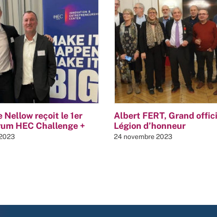
 Nellow reçoit le 1er
Albert FERT, Grand offici
orum HEC Challenge +
Légion d’honneur
 2023
24 novembre 2023