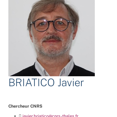
BRIATICO Javier
Chercheur CNRS
javier.briatico@cnrs-thales.fr