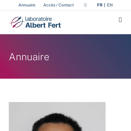
Passer
Annuaire
Accès / Contact
FR
EN
au
contenu
Annuaire