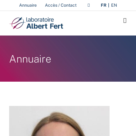
Passer
Annuaire
Accès / Contact
FR
EN
au
contenu
Annuaire