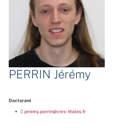
PERRIN Jérémy
Doctorant
jeremy.perrin@cnrs-thales.fr