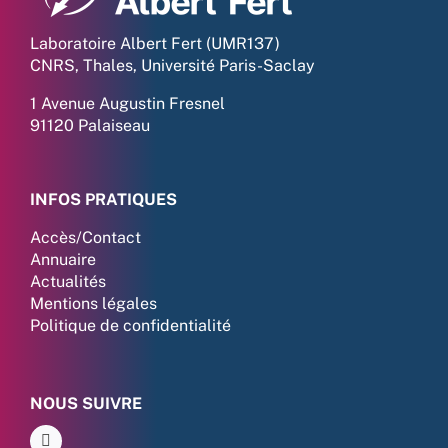
Laboratoire Albert Fert (UMR137)
CNRS, Thales, Université Paris-Saclay
1 Avenue Augustin Fresnel
91120 Palaiseau
INFOS PRATIQUES
Accès/Contact
Annuaire
Actualités
Mentions légales
Politique de confidentialité
NOUS SUIVRE