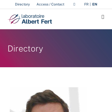
Skip
Directory
Access / Contact
FR
EN
to
content
Directory