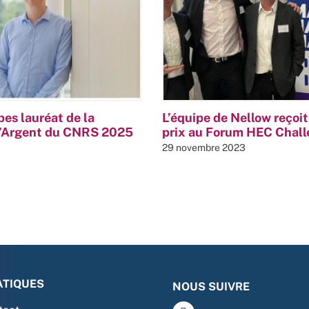
es lauréat de la
L’équipe de Nellow reçoit 
d’Argent du CNRS 2025
prix au Forum HEC Chall
29 novembre 2023
ATIQUES
NOUS SUIVRE